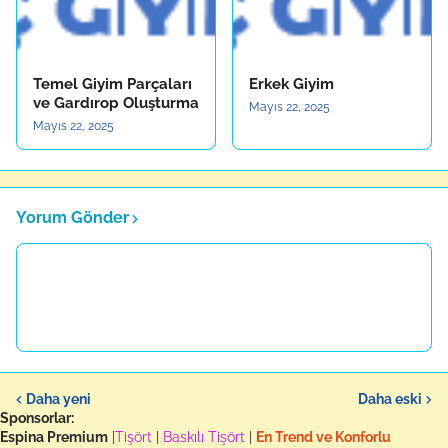
Temel Giyim Parçaları
Erkek Giyim
ve Gardırop Oluşturma
Mayıs 22, 2025
Mayıs 22, 2025
Yorum Gönder
Daha yeni
Daha eski
Sponsorlar:
Espina Premium
|
Tişört
|
Baskılı Tişört
|
En Trend ve Konforlu