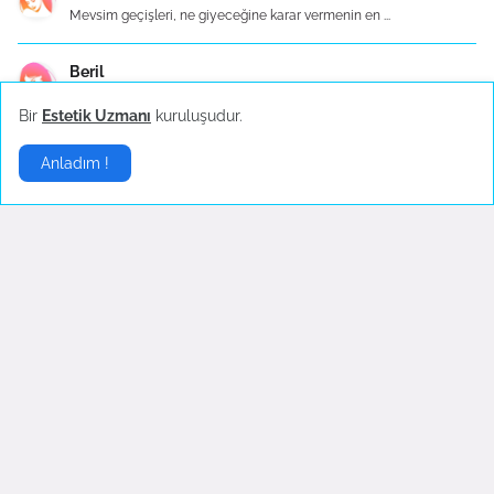
Mevsim geçişleri, ne giyeceğine karar vermenin en ...
Beril
**Kurutma Makinesinden Kaçının:** Yüksek ısı, pamu...
Bir
Estetik Uzmanı
kuruluşudur.
Sezen
Anladım !
Espina Premium Erkek Tişört, şıklığı ve rahatlığı ...
Toptan Peraken de Satışlar İç Giyim |
İç Giyim
|
Sponsorlar:
İstanbul Toptan Giyim
|
Kadın Giyim
|
Erkek Giyim
|
Espina