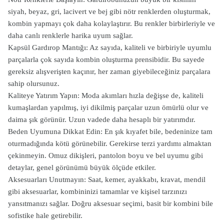
siyah, beyaz, gri, lacivert ve bej gibi nötr renklerden oluşturmak,
kombin yapmayı çok daha kolaylaştırır. Bu renkler birbirleriyle ve
daha canlı renklerle harika uyum sağlar.
Kapsül Gardırop Mantığı: Az sayıda, kaliteli ve birbiriyle uyumlu
parçalarla çok sayıda kombin oluşturma prensibidir. Bu sayede
gereksiz alışverişten kaçınır, her zaman giyebileceğiniz parçalara
sahip olursunuz.
Kaliteye Yatırım Yapın: Moda akımları hızla değişse de, kaliteli
kumaşlardan yapılmış, iyi dikilmiş parçalar uzun ömürlü olur ve
daima şık görünür. Uzun vadede daha hesaplı bir yatırımdır.
Beden Uyumuna Dikkat Edin: En şık kıyafet bile, bedeninize tam
oturmadığında kötü görünebilir. Gerekirse terzi yardımı almaktan
çekinmeyin. Omuz dikişleri, pantolon boyu ve bel uyumu gibi
detaylar, genel görünümü büyük ölçüde etkiler.
Aksesuarları Unutmayın: Saat, kemer, ayakkabı, kravat, mendil
gibi aksesuarlar, kombininizi tamamlar ve kişisel tarzınızı
yansıtmanızı sağlar. Doğru aksesuar seçimi, basit bir kombini bile
sofistike hale getirebilir.