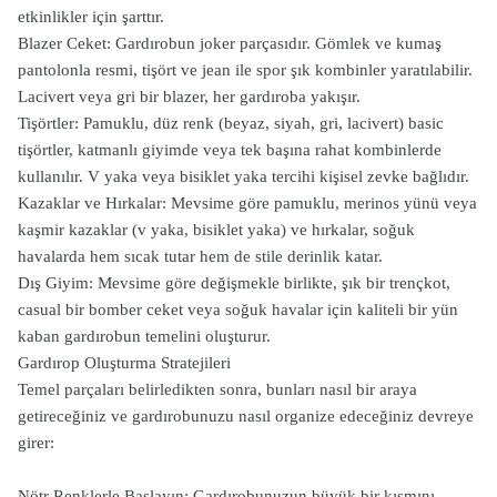
etkinlikler için şarttır.
Blazer Ceket: Gardırobun joker parçasıdır. Gömlek ve kumaş
pantolonla resmi, tişört ve jean ile spor şık kombinler yaratılabilir.
Lacivert veya gri bir blazer, her gardıroba yakışır.
Tişörtler: Pamuklu, düz renk (beyaz, siyah, gri, lacivert) basic
tişörtler, katmanlı giyimde veya tek başına rahat kombinlerde
kullanılır. V yaka veya bisiklet yaka tercihi kişisel zevke bağlıdır.
Kazaklar ve Hırkalar: Mevsime göre pamuklu, merinos yünü veya
kaşmir kazaklar (v yaka, bisiklet yaka) ve hırkalar, soğuk
havalarda hem sıcak tutar hem de stile derinlik katar.
Dış Giyim: Mevsime göre değişmekle birlikte, şık bir trençkot,
casual bir bomber ceket veya soğuk havalar için kaliteli bir yün
kaban gardırobun temelini oluşturur.
Gardırop Oluşturma Stratejileri
Temel parçaları belirledikten sonra, bunları nasıl bir araya
getireceğiniz ve gardırobunuzu nasıl organize edeceğiniz devreye
girer:
Nötr Renklerle Başlayın: Gardırobunuzun büyük bir kısmını