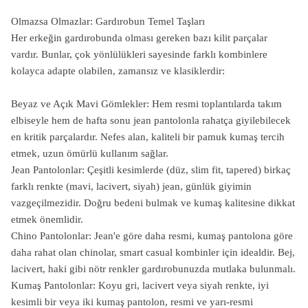
Olmazsa Olmazlar: Gardırobun Temel Taşları
Her erkeğin gardırobunda olması gereken bazı kilit parçalar
vardır. Bunlar, çok yönlülükleri sayesinde farklı kombinlere
kolayca adapte olabilen, zamansız ve klasiklerdir:
Beyaz ve Açık Mavi Gömlekler: Hem resmi toplantılarda takım
elbiseyle hem de hafta sonu jean pantolonla rahatça giyilebilecek
en kritik parçalardır. Nefes alan, kaliteli bir pamuk kumaş tercih
etmek, uzun ömürlü kullanım sağlar.
Jean Pantolonlar: Çeşitli kesimlerde (düz, slim fit, tapered) birkaç
farklı renkte (mavi, lacivert, siyah) jean, günlük giyimin
vazgeçilmezidir. Doğru bedeni bulmak ve kumaş kalitesine dikkat
etmek önemlidir.
Chino Pantolonlar: Jean'e göre daha resmi, kumaş pantolona göre
daha rahat olan chinolar, smart casual kombinler için idealdir. Bej,
lacivert, haki gibi nötr renkler gardırobunuzda mutlaka bulunmalı.
Kumaş Pantolonlar: Koyu gri, lacivert veya siyah renkte, iyi
kesimli bir veya iki kumaş pantolon, resmi ve yarı-resmi