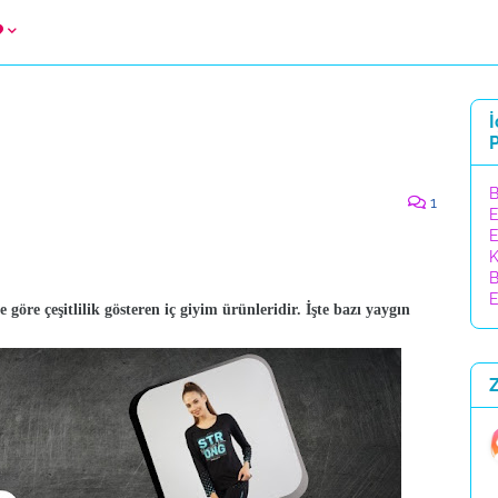
İ
P
B
1
E
E
K
B
E
re göre çeşitlilik gösteren iç giyim ürünleridir. İşte bazı yaygın
Z