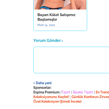
Bayan Külot Satışımız
Başlamıştır
Mart 14, 2022
Yorum Gönder
Daha yeni
Sponsorlar:
Espina Premium
|
Tişört
|
Baskılı Tişört
|
En Trend
Koleksiyonunu Keşfet!
|
Günlük Konforun Zirves
Özel Koleksiyon (Şimdi İncele)