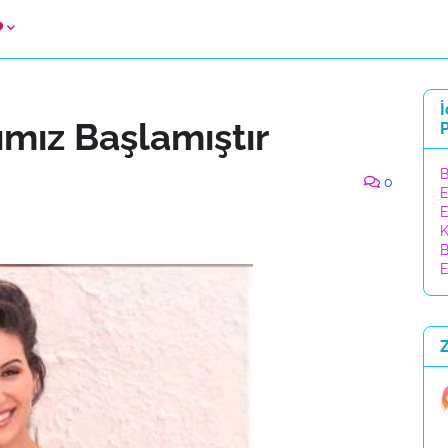
İ
ımız Başlamıştır
P
B
0
E
E
K
B
E
Z